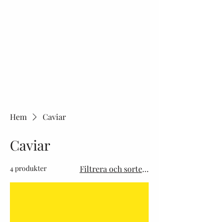
Hem
Caviar
Caviar
4 produkter
Filtrera och sortera