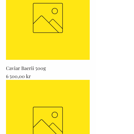
Caviar Baerii 500g
Pris
6 500,00 kr