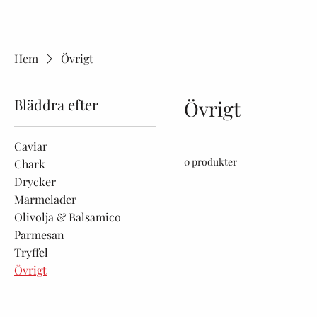
Hem
Övrigt
Bläddra efter
Övrigt
Caviar
0 produkter
Chark
Drycker
Marmelader
Olivolja & Balsamico
Parmesan
Tryffel
Övrigt